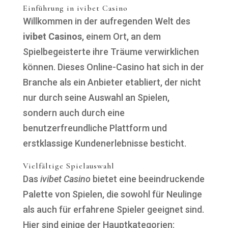
Einführung in ivibet Casino
Willkommen in der aufregenden Welt des
ivibet Casinos
, einem Ort, an dem
Spielbegeisterte ihre Träume verwirklichen
können. Dieses Online-Casino hat sich in der
Branche als ein Anbieter etabliert, der nicht
nur durch seine Auswahl an Spielen,
sondern auch durch eine
benutzerfreundliche Plattform und
erstklassige Kundenerlebnisse besticht.
Vielfältige Spielauswahl
Das
ivibet Casino
bietet eine beeindruckende
Palette von Spielen, die sowohl für Neulinge
als auch für erfahrene Spieler geeignet sind.
Hier sind einige der Hauptkategorien: