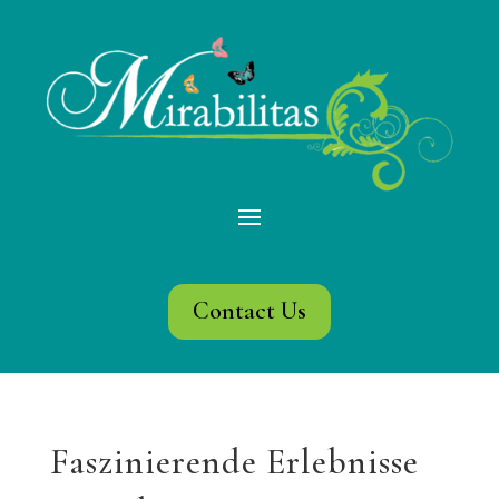
Contact Us
Faszinierende Erlebnisse