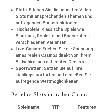
Slots:
Erleben Sie die neuesten Video-
Slots mit ansprechenden Themen und
aufregenden Bonusfunktionen.
Tischspiele:
Klassische Spiele wie
Blackjack, Roulette und Baccarat mit
verschiedenen Varianten.
Live-Casino:
Erleben Sie die Spannung
eines realen Casinos direkt von Ihrem
Bildschirm aus mit echten Dealern.
Sportwetten:
Setzen Sie auf Ihre
Lieblingssportarten und genießen Sie
aufregende Wettmöglichkeiten.
Beliebte Slots im ivibet Casino
Spielname
RTP
Features