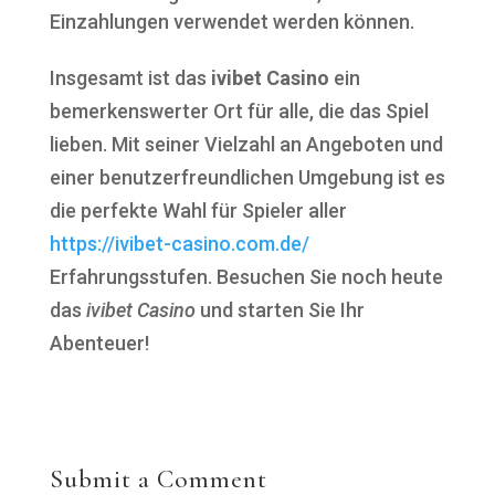
Einzahlungen verwendet werden können.
Insgesamt ist das
ivibet Casino
ein
bemerkenswerter Ort für alle, die das Spiel
lieben. Mit seiner Vielzahl an Angeboten und
einer benutzerfreundlichen Umgebung ist es
die perfekte Wahl für Spieler aller
https://ivibet-casino.com.de/
Erfahrungsstufen. Besuchen Sie noch heute
das
ivibet Casino
und starten Sie Ihr
Abenteuer!
Submit a Comment