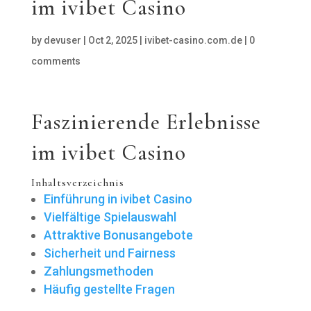
im ivibet Casino
by
devuser
|
Oct 2, 2025
|
ivibet-casino.com.de
|
0
comments
Faszinierende Erlebnisse
im ivibet Casino
Inhaltsverzeichnis
Einführung in ivibet Casino
Vielfältige Spielauswahl
Attraktive Bonusangebote
Sicherheit und Fairness
Zahlungsmethoden
Häufig gestellte Fragen