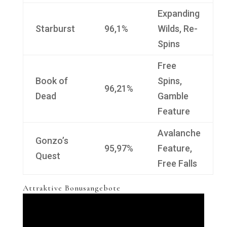
Expanding
Starburst
96,1%
Wilds, Re-
Spins
Free
Book of
Spins,
96,21%
Dead
Gamble
Feature
Avalanche
Gonzo’s
95,97%
Feature,
Quest
Free Falls
Attraktive Bonusangebote